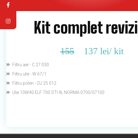
Kit complet revizi
155
137 lei
/
kit
Filtru aer - C 27 030
Filtru ulei - W 67/1
Filtru polen - CU 25 012
Ulei 10W40 ELF 700 STI 4L NORMA:0700/07100