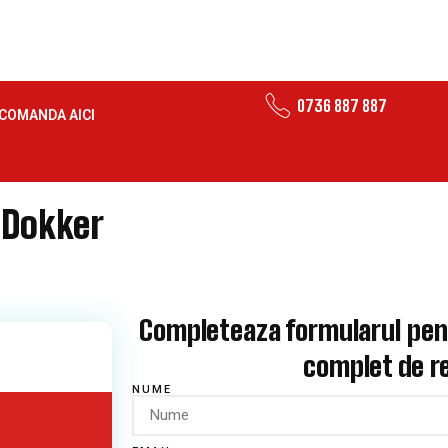
0736 887 887
COMANDA AICI
 Dokker
Completeaza formularul pent
complet de re
NUME