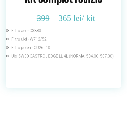
399
365 lei
/
kit
Filtru aer - C3880
Filtru ulei - W712/52
Filtru polen - CU26010
Ulei 5W30 CASTROL EDGE LL 4L (NORMA: 504.00, 507.00)